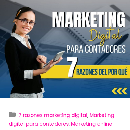
Categorías
7 razones marketing digital
,
Marketing
digital para contadores
,
Marketing online