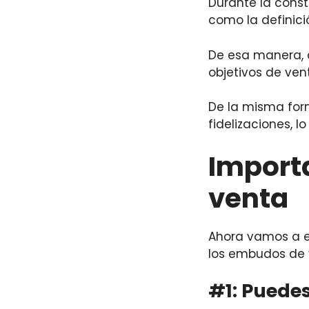
Durante la cons
como la definici
De esa manera, 
objetivos de ven
De la misma fo
fidelizaciones, 
Import
venta
Ahora vamos a e
los embudos de 
#1: Puede