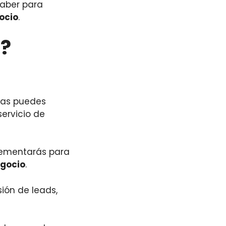
saber para
ocio
.
?
tas puedes
servicio de
lementarás para
egocio
.
ión de leads,