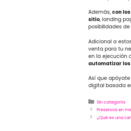
Además,
con los
sitio
, landing pa
posibilidades de
Adicional a esto
venta para tu n
en la ejecución 
automatizar los
Así que apóyate 
digital basada e
Categorías
Sin categoría
Navegación
Presencia en me
de
¿Qué es una Lan
entradas