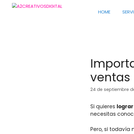
Saltar
al
HOME
SERV
contenido
Import
ventas 
24 de septiembre d
Si quieres
lograr
necesitas conoc
Pero, si todavía