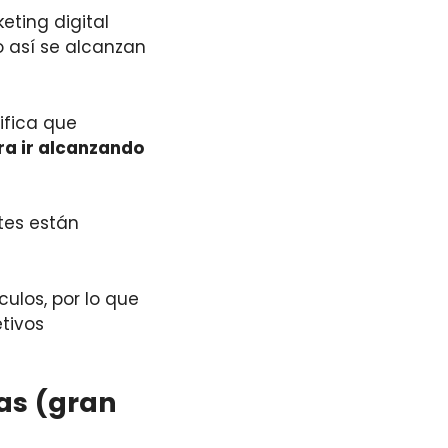
ting digital
o así se alcanzan
ifica que
ra ir alcanzando
tes están
ulos, por lo que
tivos
as
(gran