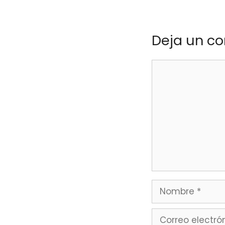
Deja un c
Comentario
Nombre
Correo