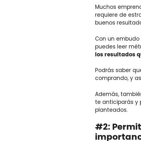
Muchos emprende
requiere de estr
buenos resultado
Con un embudo d
puedes leer métr
los resultados q
Podrás saber qué
comprando, y así
Además, también 
te anticiparás y
planteados.
#2: Permit
importanc