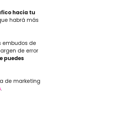
fico hacia tu
a que habrá más
los embudos de
argen de error
e puedes
ia de marketing
s
.