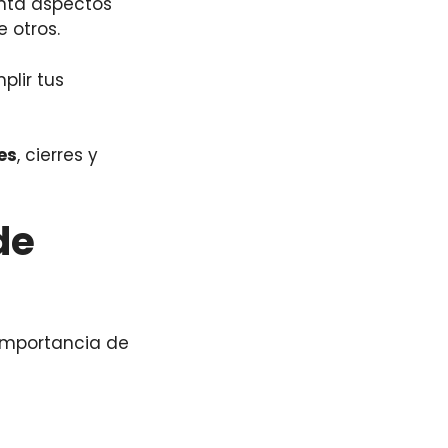
enta aspectos
 otros.
lir tus
es
, cierres y
de
 importancia de