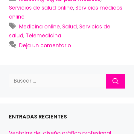
Servicios de salud online
,
Servicios médicos
online
Etiquetas
Medicina online
,
Salud
,
Servicios de
salud
,
Telemedicina
Deja un comentario
Buscar:
ENTRADAS RECIENTES
Ventajas del diseño gráfico profesional