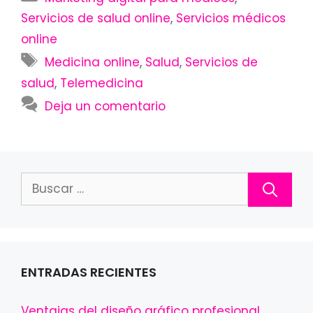
Servicios de salud online
,
Servicios médicos
online
Etiquetas
Medicina online
,
Salud
,
Servicios de
salud
,
Telemedicina
Deja un comentario
Buscar:
ENTRADAS RECIENTES
Ventajas del diseño gráfico profesional