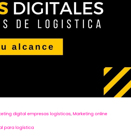
eting digital empresas logísticas
,
Marketing online
al para logística