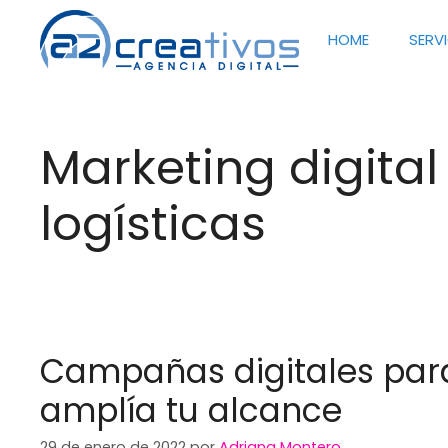
Saltar
al
HOME
SERV
contenido
Marketing digita
logísticas
Campañas digitales para
amplía tu alcance
29 de enero de 2022
por
Adriana Montero