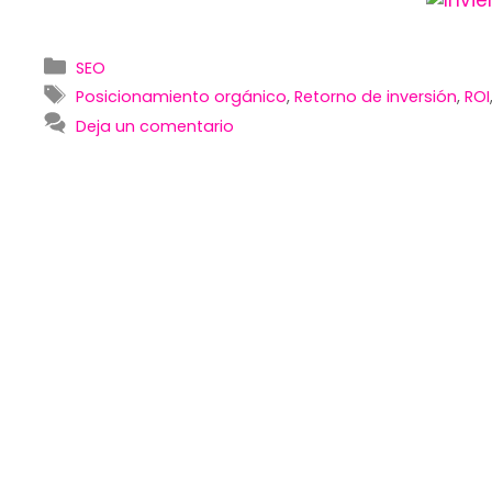
Categorías
SEO
Etiquetas
Posicionamiento orgánico
,
Retorno de inversión
,
ROI
Deja un comentario