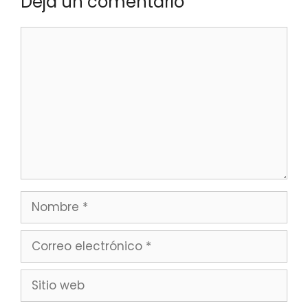
Deja un comentario
Comentario
Nombre
Correo
electrónico
Sitio
web